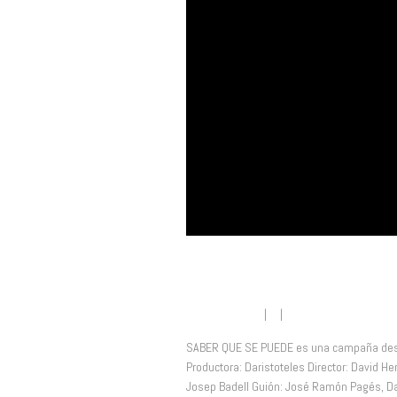
Saber Que Se Pu
Juanan Platas
| |
No comment
SABER QUE SE PUEDE es una campaña desti
Productora: Daristoteles Director: David He
Josep Badell Guión: José Ramón Pagés, Dav