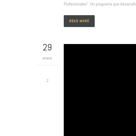
Profesionales”. Un programa que desarrolla
READ MORE
29
enero
2