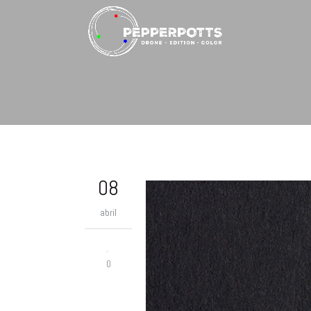
08
abril
0