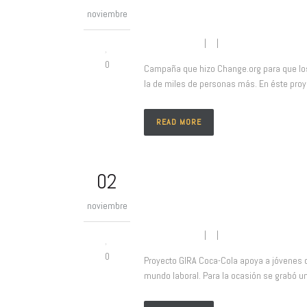
Historias que cam
noviembre
Juanan Platas
| |
No comment
0
Campaña que hizo Change.org para que los
la de miles de personas más. En éste proye
READ MORE
02
Proyecto Gira Co
noviembre
Juanan Platas
| |
No comment
0
Proyecto GIRA Coca-Cola apoya a jóvenes 
mundo laboral. Para la ocasión se grabó un