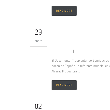
READ MORE
29
Trasplantando So
enero
Juanan Platas
| |
No comment
0
El Documental Trasplantando Sonrisas es u
hacen de España un referente mundial en d
Alcaraz Productora:...
READ MORE
02