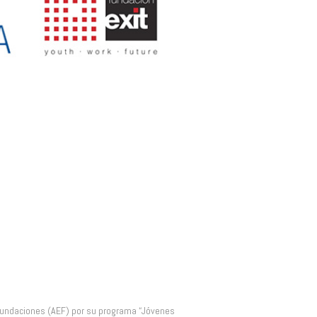
es
 Fundaciones (AEF) por su programa “Jóvenes