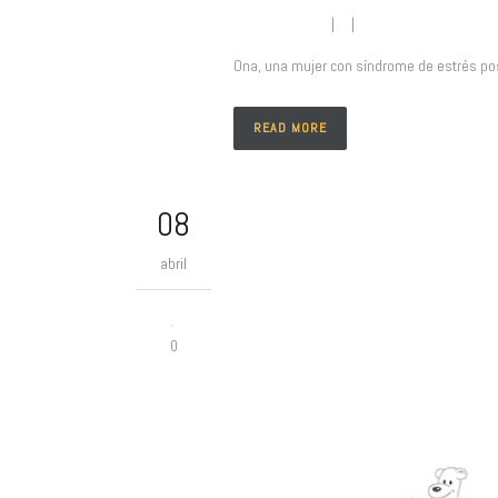
Juanan Platas
| |
No comment
Ona, una mujer con síndrome de estrés post
READ MORE
08
abril
0