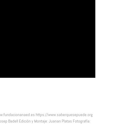
www.fundacionanaed.es https://www.saberquesepuede.org
osep Badell Edición y Montaje: Juanan Platas Fotografía: