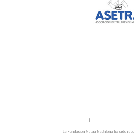
Fundación Mutua 
Juanan Platas
| |
No comment
La Fundación Mutua Madrileña ha sido rec