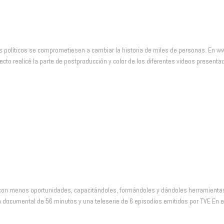
bian la historia
 políticos se comprometiesen a cambiar la historia de miles de personas. En w
cto realicé la parte de postproducción y color de los diferentes videos presentad
ca-Cola 2014
con menos oportunidades, capacitándoles, formándoles y dándoles herramientas
 documental de 56 minutos y una teleserie de 6 episodios emitidos por TVE En el 